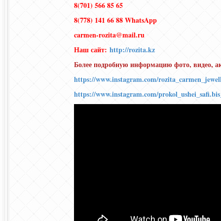
8(701) 566 85 65
8(778) 141 66 88 WhatsApp
carmen-rozita@mail.ru
Наш сайт:
http://rozita.kz
Более подробную информацию фото, видео, а
https://www.instagram.com/rozita_carmen_jewell
https://www.instagram.com/prokol_ushei_safi.bis