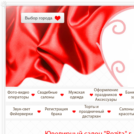
Выбор города
Оформление
Фото-видео
Свадебные
Мужская
Бан
праздников
операторы
салоны
одежда
з
Аксессуары
Торты и
Звук-свет
Регистрация
Салоны
праздничный
Фейерверки
брака
красоты
дастархан